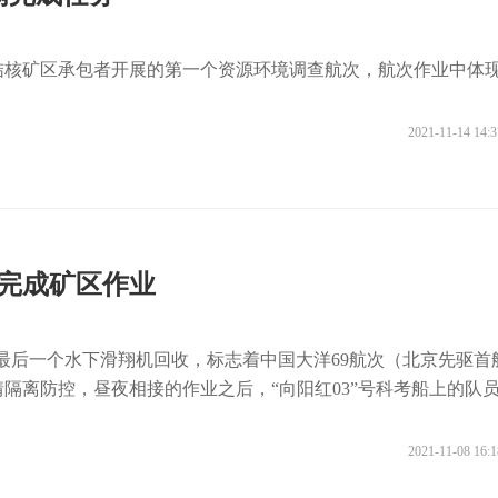
结核矿区承包者开展的第一个资源环境调查航次，航次作业中体
。
2021-11-14 14:3
利完成矿区作业
成了最后一个水下滑翔机回收，标志着中国大洋69航次（北京先驱首
隔离防控，昼夜相接的作业之后，“向阳红03”号科考船上的队
2021-11-08 16:1