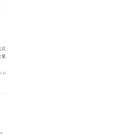
航次
数量
0:46