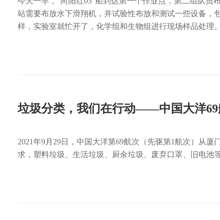
今天一早，“向阳红03”船到达第一个作业点，第二组队员
站需要布放水下滑翔机，并试验性布放和测试一些设备，包
样，实验室就忙开了，化学组和生物组进行现场样品处理
垃圾分类，我们在行动——中国大洋6
2021年9月29日，中国大洋第69航次（先驱第1航次）从
求，塑料垃圾、生活垃圾、厨余垃圾、废弃口罩、旧电池