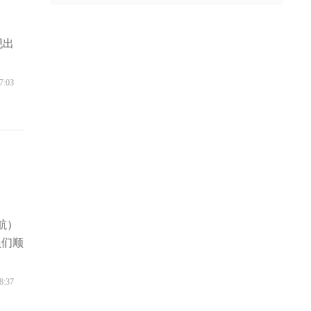
现出
7:03
航）
员们顺
8:37