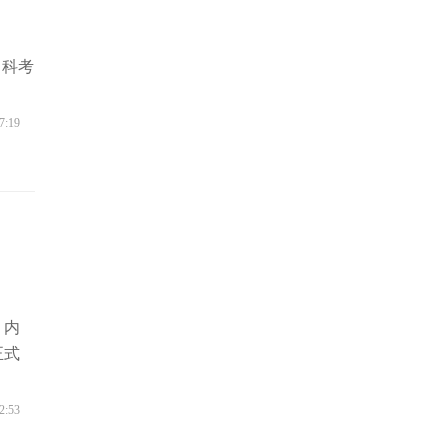
）科考
7:19
，内
正式
2:53