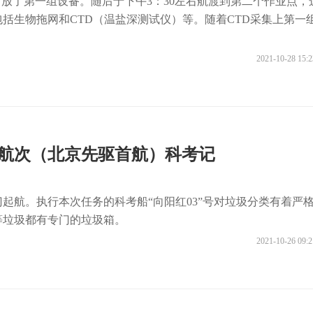
布放了第一组设备。随后于下午3：30左右航渡到第二个作业点，
括生物拖网和CTD（温盐深测试仪）等。随着CTD采集上第一
。
2021-10-28 15:2
9航次（北京先驱首航）科考记
厦门起航。执行本次任务的科考船“向阳红03”号对垃圾分类有着严
等垃圾都有专门的垃圾箱。
2021-10-26 09:2