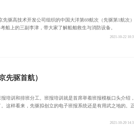
由北京先驱高技术开发公司组织的中国大洋第69航次（先驱第1航次
”科考船上的三副李津，带大家了解船舶救生与消防设备。
2021-10-22 10:3
北京先驱首航）
班报培训和排班分工。班报培训就是首席举着班报模板口头介绍
了。这样看来，先驱拟创立的电子班报系统还是有用武之地的。
2021-10-20 14:3