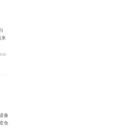
台
越来
8:09
摄像
章鱼