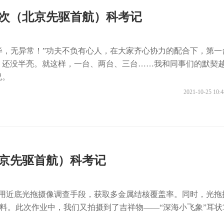
航次（北京先驱首航）科考记
查完毕，无异常！”功夫不负有心人，在大家齐心协力的配合下，第一
，还没半亮。就这样，一台、两台、三台……我和同事们的默契
祝。
2021-10-25 10:4
北京先驱首航）科考记
，采用近底光拖摄像调查手段，获取多金属结核覆盖率。同时，光拖
资料。此次作业中，我们又拍摄到了吉祥物——“深海小飞象”耳状