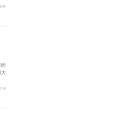
8:09
彩的
国大
7:19