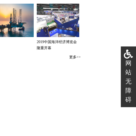
网
站
无
障
碍