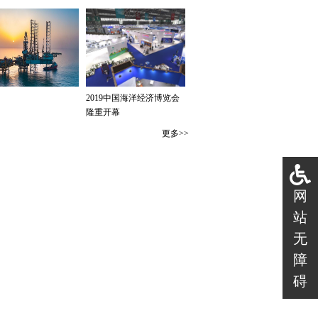
网
站
无
障
碍